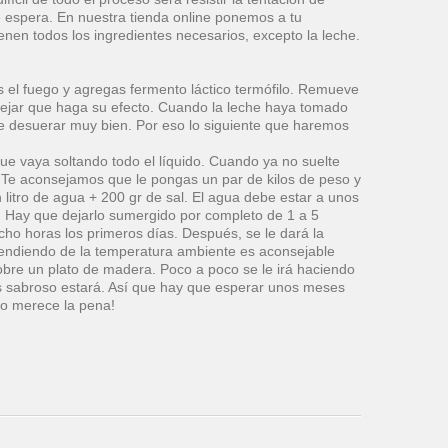
 espera. En nuestra tienda online ponemos a tu
ienen todos los ingredientes necesarios, excepto la leche.
as el fuego y agregas fermento láctico termófilo. Remueve
dejar que haga su efecto. Cuando la leche haya tomado
nte desuerar muy bien. Por eso lo siguiente que haremos
 que vaya soltando todo el líquido. Cuando ya no suelte
er. Te aconsejamos que le pongas un par de kilos de peso y
litro de agua + 200 gr de sal. El agua debe estar a unos
. Hay que dejarlo sumergido por completo de 1 a 5
ocho horas los primeros días. Después, se le dará la
ependiendo de la temperatura ambiente es aconsejable
bre un plato de madera. Poco a poco se le irá haciendo
ás sabroso estará. Así que hay que esperar unos meses
mo merece la pena!