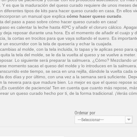
. Y es que la maduración del queso curado requiere de unos meses de
ón diferentes tipos de kits para hacer queso curado en casa. En ellos v
incorporan un manual que explica
cómo hacer queso curado
.
ta del paso a paso sobre cómo hacer queso curado en casa!
 paso es calentar la leche hasta 40ºC y añadir el cloruro cálcico. Apag
y deja reposar durante una hora. Es el momento de añadir el cuajo y 
cia, la cortas en trocitos para que vaya soltando el suero. Es importa
ir un escurridor con la tela de quesería y echar la cuajada.
 cambias al molde, con la tela incluida, lo tapas y le aplicas peso para
 quita la tela del molde, se le da la vuelta al queso y se vuelve a met
reposar. Lo siguiente será preparar la salmuera. ¿Cómo? Mezclando un 
ese momento sacas el queso del molde y lo introduces en la salmuera
anscurrido este tiempo, se seca en una rejilla, dándole la vuelta cada 
da dos días y por último, con una vez a la semana será suficiente. D
n la nevera para que madure bien. Lo mejor es que el queso repose so
. ¡Es cuestión de paciencia! Ten en cuenta que cuanto más repose, m
rear un queso curado hecho por ti, de la forma tradicional. ¡Verás có
Ordenar por
---Seleccionar---