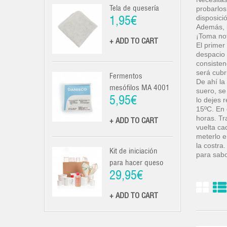
Tela de quesería
probarlos
1,95€
disposici
Además, 
¡Toma no
+ ADD TO CART
El primer
despacio 
consisten
será cubr
Fermentos
De ahí la
mesófilos MA 4001
suero, se
5,95€
lo dejes 
15ºC. En 
horas. Tr
+ ADD TO CART
vuelta ca
meterlo e
la costra
Kit de iniciación
para sabo
para hacer queso
29,95€
+ ADD TO CART