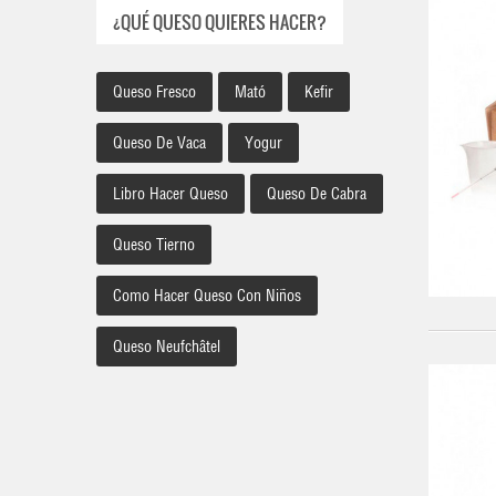
¿QUÉ QUESO QUIERES HACER?
Queso Fresco
Mató
Kefir
Queso De Vaca
Yogur
Libro Hacer Queso
Queso De Cabra
Queso Tierno
Como Hacer Queso Con Niños
Queso Neufchâtel