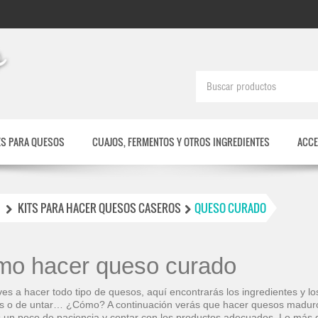
S PARA QUESOS
CUAJOS, FERMENTOS Y OTROS INGREDIENTES
ACCE
KITS PARA HACER QUESOS CASEROS
QUESO CURADO
o hacer queso curado
eves a hacer todo tipo de quesos, aquí encontrarás los ingredientes y 
s o de untar… ¿Cómo? A continuación verás que hacer quesos maduro
 un poco de paciencia y contar con los productos adecuados. Lo más difí