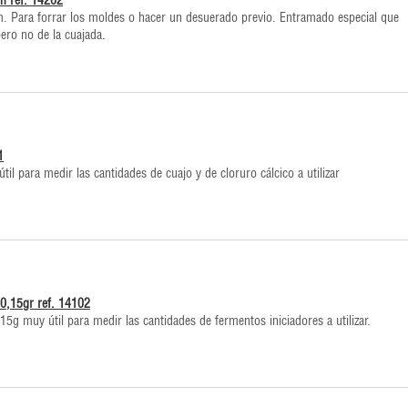
cm ref. 14202
m. Para forrar los moldes o hacer un desuerado previo. Entramado especial que
pero no de la cuajada.
1
il para medir las cantidades de cuajo y de cloruro cálcico a utilizar
 0,15gr ref. 14102
15g muy útil para medir las cantidades de fermentos iniciadores a utilizar.