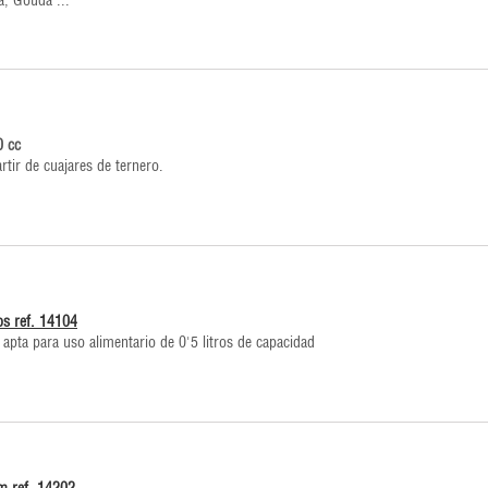
a, Gouda ...
0 cc
rtir de cuajares de ternero.
os ref. 14104
apta para uso alimentario de 0'5 litros de capacidad