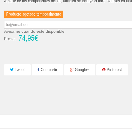
A parte de los componentes del kit, también se incluye el libro "Quesos en una
Producto agotado temporalmente
Avísame cuando esté disponible
74,95€
Precio:
Tweet
Compartir
Google+
Pinterest