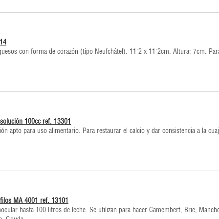
214
quesos con forma de corazón (tipo Neufchâtel). 11'2 x 11'2cm. Altura: 7cm. Par
o solución 100cc ref. 13301
ión apto para uso alimentario. Para restaurar el calcio y dar consistencia a la cua
filos MA 4001 ref. 13101
ocular hasta 100 litros de leche. Se utilizan para hacer Camembert, Brie, Manch